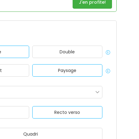
J'en profite!
e
Double
t
Paysage
o
Recto verso
Quadri