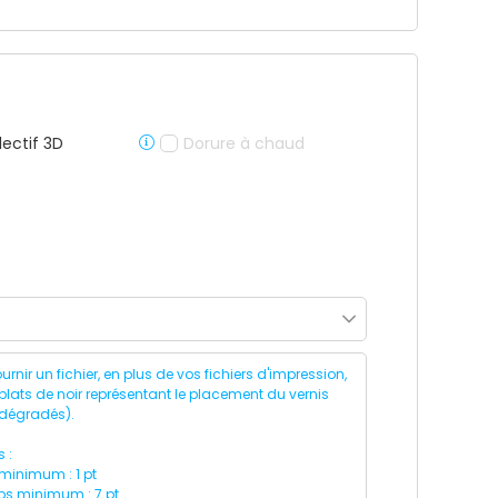
lectif 3D
Dorure à chaud
rnir un fichier, en plus de vos fichiers d'impression,
ats de noir représentant le placement du vernis
 dégradés).
 :
 minimum : 1 pt
ps minimum : 7 pt