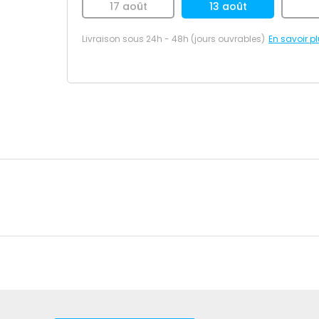
17 août
13 août
Livraison sous 24h - 48h (jours ouvrables)
En savoir p