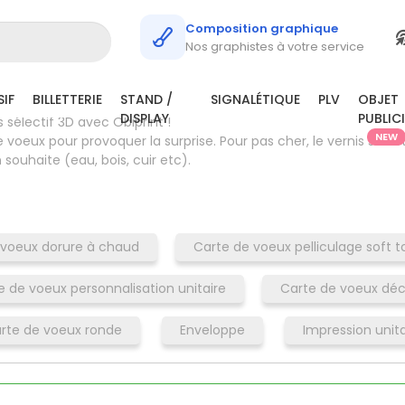
 de voeux vernis sélectif 3D
Composition graphique
Nos graphistes à votre service
IF
BILLETTERIE
STAND /
SIGNALÉTIQUE
PLV
OBJET
DISPLAY
PUBLIC
 sélectif 3D avec Obiprint !
NEW
de voeux pour provoquer la surprise. Pour pas cher, le vernis séle
 souhaite (eau, bois, cuir etc).
 voeux dorure à chaud
Carte de voeux pelliculage soft 
e de voeux personnalisation unitaire
Carte de voeux déc
rte de voeux ronde
Enveloppe
Impression unita