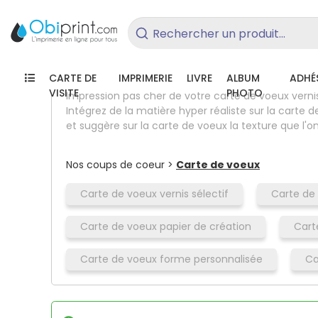
/
Imprimerie
/
Carterie
/
Carte
Rechercher un produit...
CARTE DE
IMPRIMERIE
LIVRE
ALBUM
ADHÉS
VISITE
PHOTO
Impression pas cher de votre carte de voeux vernis
Intégrez de la matière hyper réaliste sur la carte 
et suggère sur la carte de voeux la texture que l'on
Nos coups de coeur >
Carte de voeux
Carte de voeux vernis sélectif
Carte de
Carte de voeux papier de création
Cart
Carte de voeux forme personnalisée
Ca