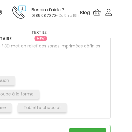
Besoin d'aide ?
Blog
01 85 08 70 70
- De 9h à 19h
HT
dès
72.00 €
les 100 ex
TEXTILE
ITAIRE
NEW
ctif 3D met en relief des zones imprimées définies
touch
oupe à la forme
ire
Tablette chocolat