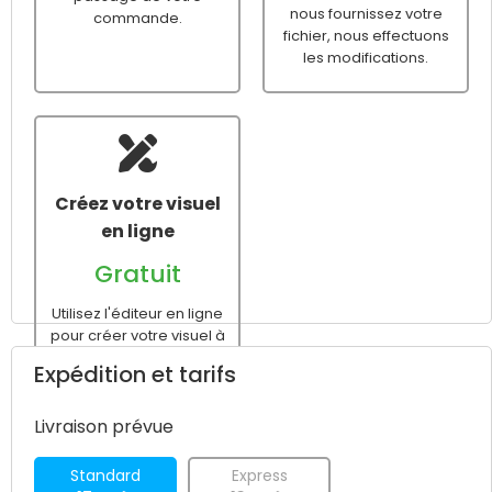
nous fournissez votre
commande.
fichier, nous effectuons
les modifications.
Créez votre visuel
en ligne
Gratuit
Utilisez l'éditeur en ligne
pour créer votre visuel à
partir d'un modèle
Expédition et tarifs
vierge ou prédéfini avant
le passage de votre
commande.
Livraison prévue
Standard
Express