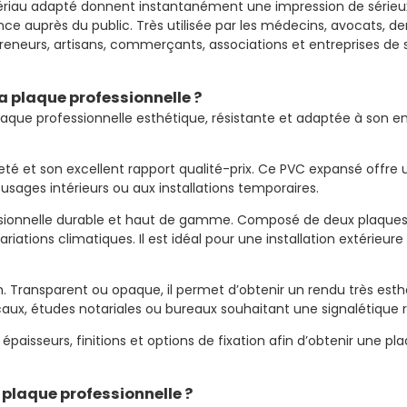
au adapté donnent instantanément une impression de sérieux et de
 auprès du public. Très utilisée par les médecins, avocats, den
neurs, artisans, commerçants, associations et entreprises de se
sa plaque professionnelle ?
plaque professionnelle esthétique, résistante et adaptée à son
eté et son excellent rapport qualité-prix. Ce PVC expansé offre 
x usages intérieurs ou aux installations temporaires.
sionnelle durable et haut de gamme. Composé de deux plaque
riations climatiques. Il est idéal pour une installation extérieu
m. Transparent ou opaque, il permet d’obtenir un rendu très esth
dicaux, études notariales ou bureaux souhaitant une signalétique
es épaisseurs, finitions et options de fixation afin d’obtenir une
plaque professionnelle ?