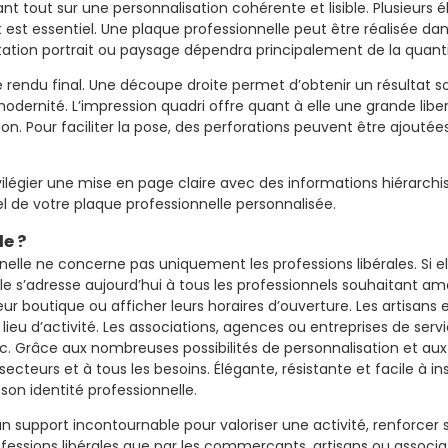
nt tout sur une personnalisation cohérente et lisible. Plusieur
t est essentiel. Une plaque professionnelle peut être réalisée 
entation portrait ou paysage dépendra principalement de la quant
rendu final. Une découpe droite permet d’obtenir un résultat so
odernité. L’impression quadri offre quant à elle une grande libe
ion. Pour faciliter la pose, des perforations peuvent être ajouté
 privilégier une mise en page claire avec des informations hiérarc
l de votre plaque professionnelle personnalisée.
e ?
elle ne concerne pas uniquement les professions libérales. Si e
le s’adresse aujourd’hui à tous les professionnels souhaitant amél
 leur boutique ou afficher leurs horaires d’ouverture. Les artisa
 lieu d’activité. Les associations, agences ou entreprises de s
c. Grâce aux nombreuses possibilités de personnalisation et aux 
ecteurs et à tous les besoins. Élégante, résistante et facile à i
 son identité professionnelle.
un support incontournable pour valoriser une activité, renforcer s
 professions libérales que par les commerçants, artisans ou associ