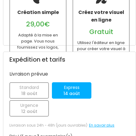
Création simple
Créez votre visuel
en ligne
29,00€
Gratuit
Adapté à la mise en
page. Vous nous
Utilisez l'éditeur en ligne
fournissez vos logos,
pour créer votre visuel à
textes, images... Nous
partir d'un modèle
Expédition et tarifs
nous chargeons de la
vierge ou prédéfini avant
création du fichier
le passage de votre
d'impression.
commande.
Livraison prévue
Standard
Express
18 août
14 août
Urgence
12 août
Livraison sous 24h - 48h (jours ouvrables)
En savoir plus