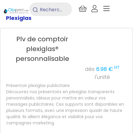
/
PLV
/
Présentoir de table
/
PLV
Rechercher
un
Plexiglas
produit...
Plv de comptoir
plexiglas®
personnalisable
HT
dès
6.98 €
l'unité
Présentoir plexiglas publicitaire
Découvrez nos présentoirs en plexiglas transparents
personnalisés, idéaux pour mettre en valeur vos
messages publicitaires. Ces supports sont disponibles en
plusieurs formats, avec une impression quadri de haute
qualité. Ils allient élégance et visibilité pour vos
campagnes marketing.