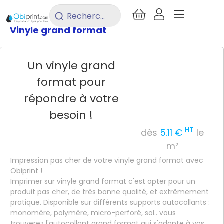
/
Adhésif
/
Adhésif Grand Format
/
Rechercher
un
Vinyle grand format
produit...
Un vinyle grand
format pour
répondre à votre
besoin !
HT
dès
5.11 €
le
m²
Impression pas cher de votre vinyle grand format avec
Obiprint !
Imprimer sur vinyle grand format c'est opter pour un
produit pas cher, de très bonne qualité, et extrêmement
pratique. Disponible sur différents supports autocollants :
monomère, polymère, micro-perforé, sol.. vous
trouverez l'autocollant grand format qui s'adapte à vos