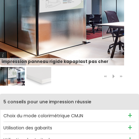
impression panneau rigide kapaplast pas cher
5 conseils pour une impression réussie
Choix du mode colorimétrique CMJN
Afin d'éviter toute variation de couleur, il est recommandé
Utilisation des gabarits
d'utiliser le mode CMJN, avec de préférence, le profil ISO
Des gabarits sont disponibles pour chaque produit et
Coated v3.