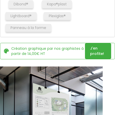
Dibond®
Kapa®plast
Lightboard®
Plexiglas®
Panneau à la forme
J'en
Création graphique par nos graphistes à
partir de 14,00€ HT
profite!