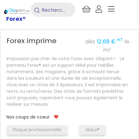
/
Signalétique
/
Panneau rigide
/
Rechercher
un
Forex®
produit...
Forex imprime
HT
dès
12.68 €
le
m²
Impression pas cher de votre forex avec Obiprint !
Le
panneau Forex® est un support idéal pour habiller,
notamment, des magasins, grâce à sa haute tenue
dans les couleurs et une durée de vie exceptionnelle.
Vous avez un choix de 3 épaisseurs, il est imprimable en
recto ou recto/verso. Des choix de formats prédéfinis
sont proposés, cependant vous pouvez également le
réaliser sur mesure.
Nos coups de coeur
Plaque professionnelle
Akilux®