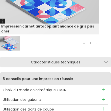
Impression carnet autocopiant nuance de gris pas
cher
Caractéristiques techniques
5 conseils pour une impression réussie
Choix du mode colorimétrique CMJN
Afin d'éviter toute variation de couleur, il est recommandé
Utilisation des gabarits
d'utiliser le mode CMJN, avec de préférence, le profil ISO
Des gabarits sont disponibles pour chaque produit et
Coated v3.
Utilisation des traits de coupe