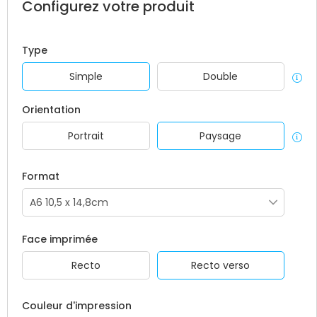
Configurez votre produit
x4, car son utilisation permet :
L'incorporation des polices et des images.
L'exclusion des annotations non imprimables et des
Type
champs formulaires.
Le décryptage et la protection de données.
Simple
Double
Orientation
Portrait
Paysage
Format
Face imprimée
Recto
Recto verso
Couleur d'impression