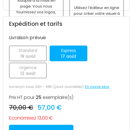
Adapté à la mise en
page. Vous nous
Utilisez l'éditeur en ligne
fournissez vos logos,
pour créer votre visuel à
textes, images... Nous
partir d'un modèle
Expédition et tarifs
nous chargeons de la
vierge ou prédéfini avant
création du fichier
le passage de votre
d'impression.
commande.
Livraison prévue
Standard
Express
19 août
17 août
Urgence
12 août
Livraison sous 24h - 48h (jours ouvrables)
En savoir plus
Prix HT pour
25
exemplaire(s)
70,00 €
57,00 €
Economisez 13,00 €