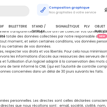
Composition graphique
Nos graphistes à votre service
IF
BILLETTERIE
STAND /
SIGNALÉTIQUE
PLV
OBJET
ière transparente et explicite afin de collecter vos données pe
DISPLAY
PUBLIC
ité
totale des données collectées par notre responsable de trai
NEW
tout moment, et selon certaines conditions, vos données person
fil ou certaines de vos données.
, respecter vos droits et vos libertés. Pour cela nous minimis
nservons les informations d'accès aux ressources des serveurs de
s et l'utilisation d'un logiciel adapté à la conservation des mots
ns de tenir informé la CNIL (qui est l'autorité de contrôle com
onnes concernées dans un délai de 30 jours suivants les faits.
nnées personnelles. Les directes sont celles déclarées conscie
rectes que nous récoltons sont : email, société, civilité, no