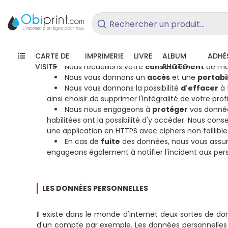
POLITIQUE
DE CONFIDENTIALITÉ ET COOKIES
Rechercher un produit...
Le règlement de protection des données (RGPD)
CARTE DE
IMPRIMERIE
LIVRE
ALBUM
ADHÉS
VISITE
Nous recueillons votre
consentement
PHOTO
de man
Nous vous donnons un
accès
et une
portabil
Nous vous donnons la possibilité
d'effacer
à 
ainsi choisir de supprimer l'intégralité de votre pro
Nous nous engageons à
protéger
vos données
habilitées ont la possibilité d'y accéder. Nous co
une application en HTTPS avec ciphers non faillible
En cas de
fuite
des données, nous vous assuro
engageons également à notifier l'incident aux pers
LES DONNÉES PERSONNELLES
Il existe dans le monde d'Internet deux sortes de do
d'un compte par exemple. Les données personnelles di