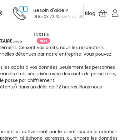
Besoin d'aide ?
Blog
01 85 08 70 70
- De 9h à 19h
TEXTILE
rsonnelles
ITAIRE
NEW
tement. Ce sont vos droits, nous les respectons.
nelles détenues par notre entreprise. Vous pouvez
ons les accès à vos données. Seulement les personnes
 manière très sécurisée avec des mots de passe forts,
 de passe par chiffrement.
pétente) dans un délai de 72 heures. Nous nous
mment et activement par le client lors de la création
m, prénom, téléphone, adresses, ou encore les données