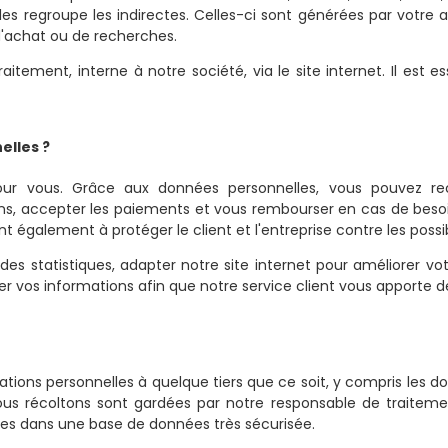
s regroupe les indirectes. Celles-ci sont générées par votre 
 d'achat ou de recherches.
itement, interne à notre société, via le site internet. Il est 
elles ?
our vous. Grâce aux données personnelles, vous pouvez re
, accepter les paiements et vous rembourser en cas de besoin, 
t également à protéger le client et l'entreprise contre les possi
es statistiques, adapter notre site internet pour améliorer v
 vos informations afin que notre service client vous apporte d
ions personnelles à quelque tiers que ce soit, y compris les 
s récoltons sont gardées par notre responsable de traitement 
s dans une base de données très sécurisée.