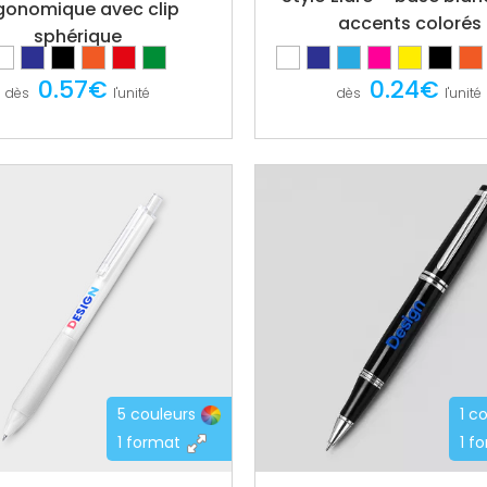
gonomique avec clip
accents colorés
sphérique
0.57€
0.24€
dès
l'unité
dès
l'unité
5 couleurs
1 c
1 format
1 f