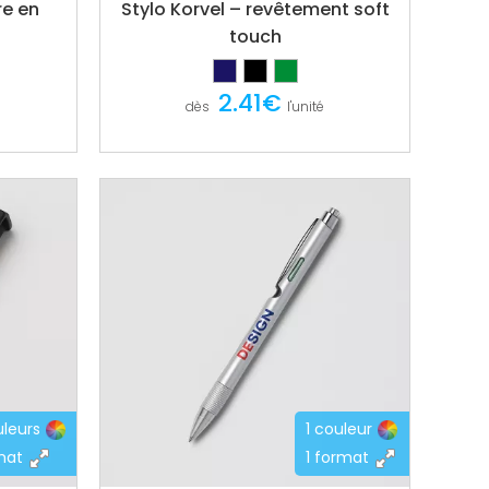
re en
Stylo Korvel – revêtement soft
touch
2.41€
dès
l'unité
leurs
1 couleur
mat
1 format