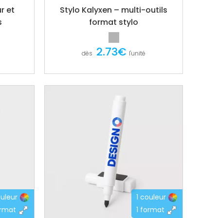
r et
Stylo Kalyxen – multi-outils
s
format stylo
2.73€
dès
l'unité
ouleur
1 couleur
ormat
1 format