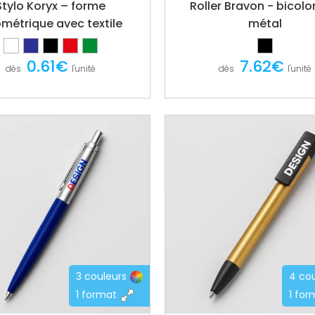
Stylo Koryx – forme
Roller Bravon - bicolo
métrique avec textile
métal
0.61€
7.62€
dès
l'unité
dès
l'unité
3 couleurs
4 cou
1 format
1 for