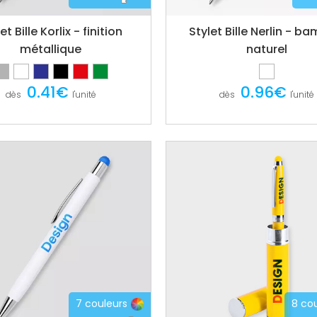
et Bille Korlix - finition
Stylet Bille Nerlin - b
métallique
naturel
0.41€
0.96€
dès
l'unité
dès
l'unité
7 couleurs
8 co