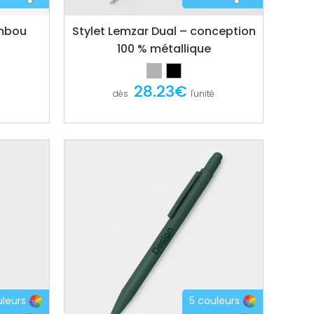
ambou
Stylet Lemzar Dual – conception
100 % métallique
28.23€
dès
l'unité
uleurs
5 couleurs