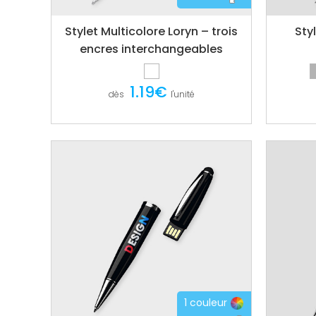
Stylet Multicolore Loryn – trois
Styl
encres interchangeables
1.19€
dès
l'unité
1 couleur