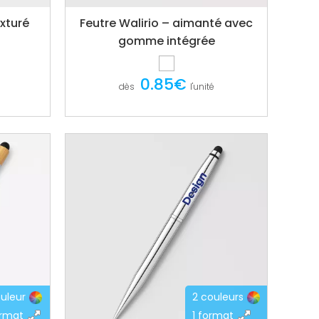
exturé
Feutre Walirio – aimanté avec
gomme intégrée
0.85€
dès
l'unité
ouleur
2 couleurs
ormat
1 format