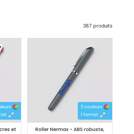
387 produits
uleurs
3 couleurs
rmat
1 format
cres et
Roller Nermax - ABS robuste,