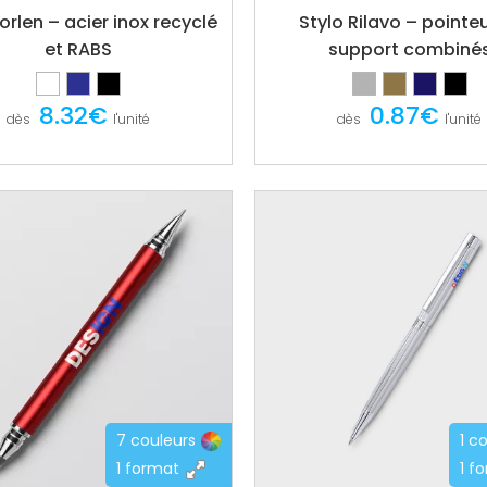
orlen – acier inox recyclé
Stylo Rilavo – pointeu
et RABS
support combiné
8.32€
0.87€
dès
l'unité
dès
l'unité
7 couleurs
1 c
1 format
1 f