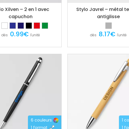
lo Xilven – 2 en 1 avec
Stylo Javrel – métal t
capuchon
antiglisse
0.99€
8.17€
dès
l'unité
dès
l'unité
6 couleurs
1 c
1 format
1 f