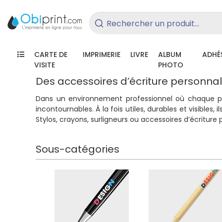
/
Accessoires de bureau
/
Écritur
Rechercher un produit...
Objets d’écri
CARTE DE
IMPRIMERIE
LIVRE
ALBUM
ADHÉS
VISITE
PHOTO
Des accessoires d’écriture personna
Dans un environnement professionnel où chaque p
incontournables. À la fois utiles, durables et visible
Stylos, crayons, surligneurs ou accessoires d’écriture 
Sous-catégories