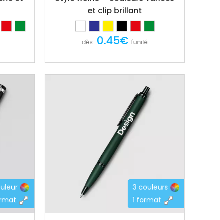
et clip brillant
0.45€
dès
l'unité
ouleur
3 couleurs
ormat
1 format