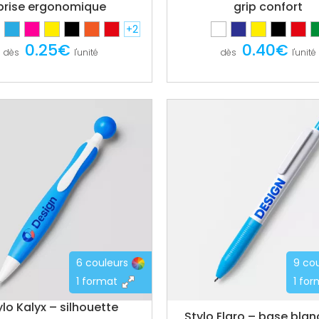
prise ergonomique
grip confort
+2
0.25€
0.40€
dès
l'unité
dès
l'unité
6 couleurs
9 co
1 format
1 fo
ylo Kalyx – silhouette
Stylo Elaro – base blan