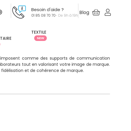
Besoin d'aide ?
Blog
01 85 08 70 70
- De 9h à 19h
 communication
TEXTILE
ITAIRE
NEW
s s’imposent comme des supports de communication
ollaborateurs tout en valorisant votre image de marque.
 de fidélisation et de cohérence de marque.