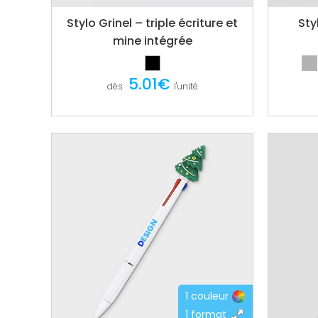
Stylo Grinel – triple écriture et
Sty
mine intégrée
5.01€
dès
l'unité
1 couleur
1 format