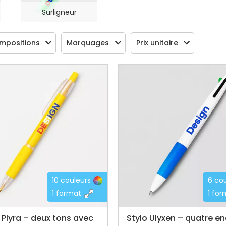
Surligneur
mpositions
Marquages
Prix unitaire
10 couleurs
6 co
1 format
1 fo
 Plyra – deux tons avec
Stylo Ulyxen – quatre en