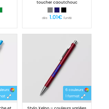
toucher caoutchouc
1.01€
dès
l'unité
uleurs
6 couleurs
rmat
1 format
che et
Stylo Xelno – couleurs variées