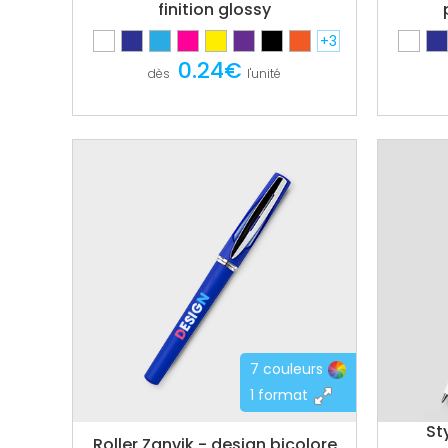
finition glossy
+3
0.24€
dès
l'unité
7 couleurs
1 format
St
Roller Zanvik - design bicolore