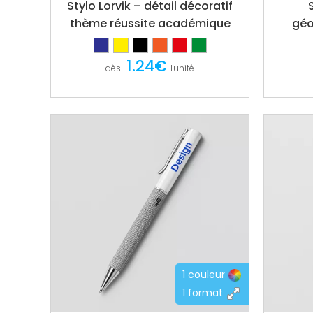
Stylo Lorvik – détail décoratif
thème réussite académique
géo
1.24€
dès
l'unité
1 couleur
1 format