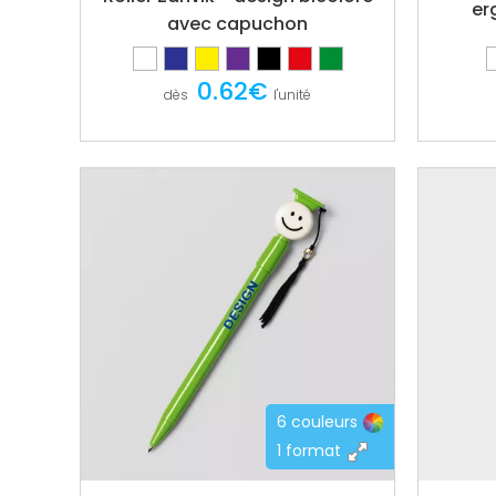
er
avec capuchon
0.62€
dès
l'unité
6 couleurs
1 format