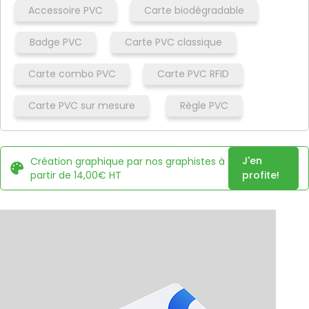
Accessoire PVC
Carte biodégradable
Badge PVC
Carte PVC classique
Carte combo PVC
Carte PVC RFID
Carte PVC sur mesure
Règle PVC
J'en
Création graphique par nos graphistes à
partir de 14,00€ HT
profite!