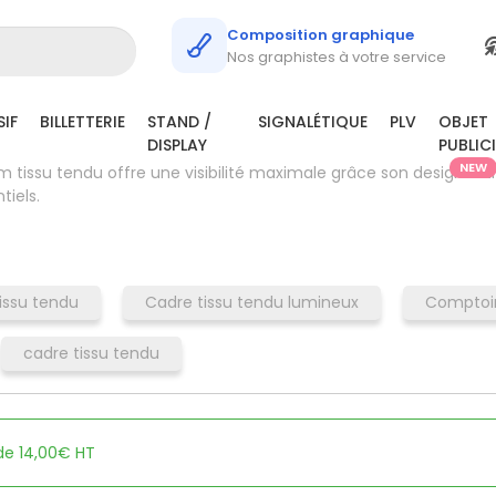
Composition graphique
Nos graphistes à votre service
IF
BILLETTERIE
STAND /
SIGNALÉTIQUE
PLV
OBJET
DISPLAY
PUBLIC
NEW
tem tissu tendu offre une visibilité maximale grâce son design at
iels.
issu tendu
Cadre tissu tendu lumineux
Comptoir
cadre tissu tendu
 de 14,00€ HT