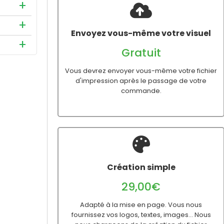
et chaque
 sert à
sation
à la
s
ones
Envoyez vous-même votre visuel
us
er du
 de le
Gratuit
 la
ans
est donc
au
Vous devrez envoyer vous-même votre fichier
chier.
 en PDF
d'impression après le passage de votre
commande.
des
Création simple
29,00€
Adapté à la mise en page. Vous nous
fournissez vos logos, textes, images... Nous