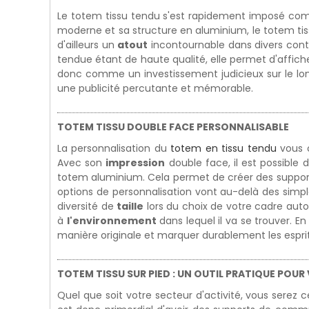
Le totem tissu tendu s'est rapidement imposé co
moderne et sa structure en aluminium, le totem ti
d'ailleurs un
atout
incontournable dans divers conte
tendue étant de haute qualité, elle permet d'affiche
donc comme un investissement judicieux sur le lon
une publicité percutante et mémorable.
TOTEM TISSU DOUBLE FACE PERSONNALISABLE
La personnalisation du
totem en tissu tendu
vous 
Avec son
impression
double face, il est possible 
totem aluminium. Cela permet de créer des supports 
options de personnalisation vont au-delà des sim
diversité de
taille
lors du choix de votre cadre auto
à
l'environnement
dans lequel il va se trouver. E
manière originale et marquer durablement les esprit
TOTEM TISSU SUR PIED : UN OUTIL PRATIQUE POU
Quel que soit votre secteur d'activité, vous sere