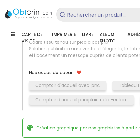
/
Totem tissu tendu
Rechercher un produit...
Cadre tissu tendu pas cher
CARTE DE
IMPRIMERIE
LIVRE
ALBUM
ADHÉS
VISITE
PHOTO
Cadre tissu tendu sur pied à bas prix
Solution publicitaire innovante et élégante, le to
efficacement un message auprès de clients potent
Nos coups de coeur
Comptoir d'accueil avec jonc
Tableau t
Comptoir d'accueil parapluie retro-eclairé
Création graphique par nos graphistes à partir