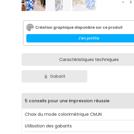
Création graphique disponible sur ce produit
J'en profite
Caractéristiques techniques
Gabarit
5 conseils pour une impression réussie
Choix du mode colorimétrique CMJN
Afin d'éviter toute variation de couleur, il est rec
Utilisation des gabarits
d'utiliser le mode CMJN, avec de préférence, le profi