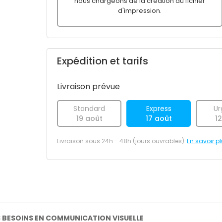
nous chargeons de la création du fichier
d'impression.
Expédition et tarifs
Livraison prévue
Standard
Express
Ur
19 août
17 août
1
Livraison sous 24h - 48h (jours ouvrables)
En savoir p
S BESOINS EN COMMUNICATION VISUELLE