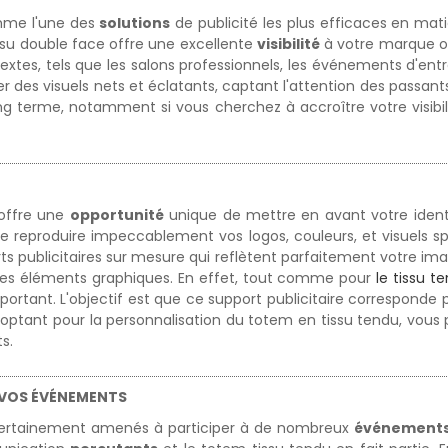
mme l'une des
solutions
de publicité les plus efficaces en mat
ssu double face offre une excellente
visibilité
à votre marque ou
xtes, tels que les salons professionnels, les événements d'entr
r des visuels nets et éclatants, captant l'attention des passants
g terme, notamment si vous cherchez à accroître votre visibil
offre une
opportunité
unique de mettre en avant votre ident
de reproduire impeccablement vos logos, couleurs, et visuels sp
publicitaires sur mesure qui reflètent parfaitement votre image
ples éléments graphiques. En effet, tout comme pour
le tissu t
portant. L'objectif est que ce support publicitaire corresponde
n optant pour la personnalisation du totem en tissu tendu, vous 
s.
R VOS ÉVÉNEMENTS
z certainement amenés à participer à de nombreux
événement