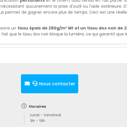
munication
percutants
et le totem tissu tendu en fait partie. 
 nécessitant aucunement la prise d'outil ou l'aide extérieure. 
us permet de gagner encore plus de temps. Ceci est une réelle v
posons un
tissu épais de 260g/m² M1
et un tissu dos noir de
 fait que le tissu dos noir bloque la lumière, ce qui garantit que l
Nous contacter
Horaires
Lundi - Vendredi
9h - 19h