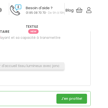
Besoin d'aide ?
Blog
01 85 08 70 70
- De 9h à 19h
HT
dès
353.00 €
l'unité
TEXTILE
ITAIRE
NEW
trayant et sa capacité à transmettre
 d'accueil tissu lumineux avec jonc
J'en profite!