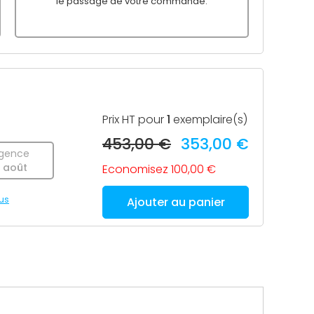
le passage de votre commande.
Prix HT pour
1
exemplaire(s)
453,00 €
353,00 €
gence
2 août
Economisez 100,00 €
lus
Ajouter au panier