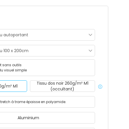
t sans outils
u visuel simple
Tissu dos noir 260g/m² M1
60g/m² M1
(occultant)
 stretch à trame épaisse en polyamide.
Aluminium