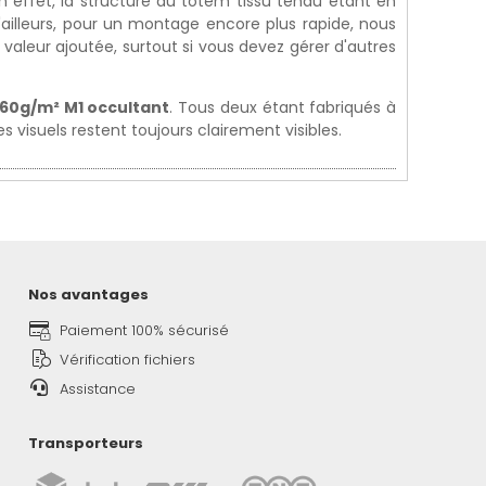
En effet, la structure du totem tissu tendu étant en
D'ailleurs, pour un montage encore plus rapide, nous
aleur ajoutée, surtout si vous devez gérer d'autres
 260g/m² M1 occultant
. Tous deux étant fabriqués à
es visuels restent toujours clairement visibles.
Nos avantages
Paiement 100% sécurisé
Vérification fichiers
Assistance
Transporteurs