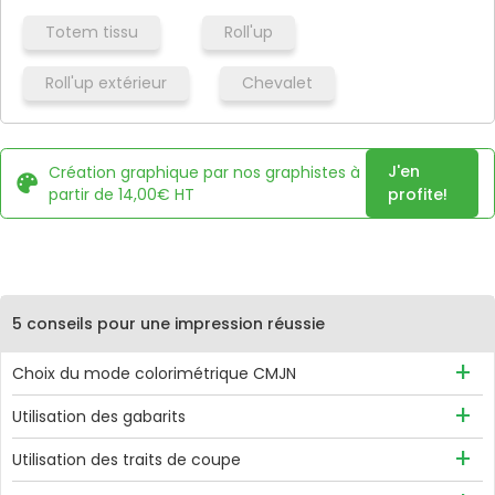
Totem tissu
Roll'up
Roll'up extérieur
Chevalet
J'en
Création graphique par nos graphistes à
partir de 14,00€ HT
profite!
5 conseils pour une impression réussie
Choix du mode colorimétrique CMJN
Afin d'éviter toute variation de couleur, il est recommandé
Utilisation des gabarits
d'utiliser le mode CMJN, avec de préférence, le profil ISO
Des gabarits sont disponibles pour chaque produit et
Coated v3.
Utilisation des traits de coupe
chaque configuration, ne nous dites pas que notre travail ne
Les traits de coupe sont acceptés, cependant, l'utilisation