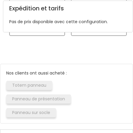
textes, images... Nous
partir d'un modèle
Expédition et tarifs
nous chargeons de la
vierge ou prédéfini avant
création du fichier
le passage de votre
d'impression.
Pas de prix disponible avec cette configuration.
commande.
Nos clients ont aussi acheté :
Totem panneau
Panneau de présentation
Panneau sur socle