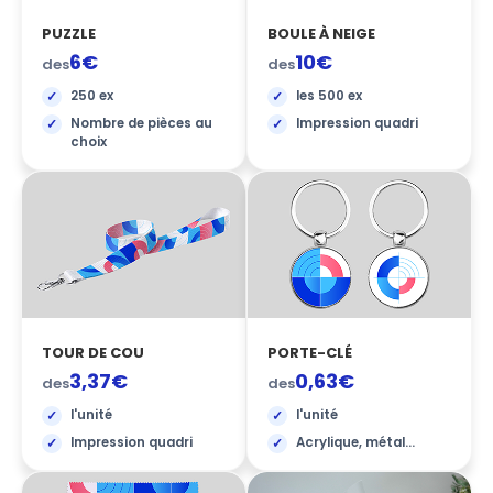
PUZZLE
BOULE À NEIGE
6€
10€
des
des
250 ex
les 500 ex
Nombre de pièces au
Impression quadri
choix
TOUR DE COU
PORTE-CLÉ
3,37€
0,63€
des
des
l'unité
l'unité
Impression quadri
Acrylique, métal...