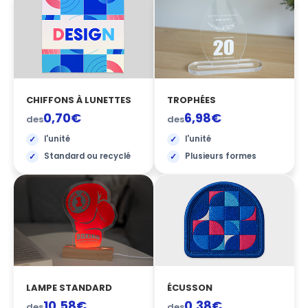
CHIFFONS À LUNETTES
TROPHÉES
0,70€
6,98€
des
des
l'unité
l'unité
Standard ou recyclé
Plusieurs formes
LAMPE STANDARD
ÉCUSSON
10,58€
0,38€
des
des