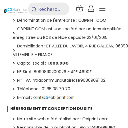
Rechercher
COORDONNÉES
un
Dénomination de l'entreprise : OBIPRINT.COM
produit...
OBIPRINT.COM est une société par actions simplifiée
enregistrée au RCS de Nice depuis le 22/01/2015
Domiciliation : ET ALLEE DU LAVOIR, 4 RUE GALLEAN, 06390
VILLEVIEILLE - FRANCE
Capital social :
1.000,00€
N° Siret: 80908110200026 - APE 4690Z
N° TVA intracommunautaire: FR96809081102
Téléphone : 01 85 08 70 70
E-mail :
HÉBERGEMENT ET CONCEPTION DU SITE
Notre site web a été réalisé par : Obiprint.com
Responsable de la publication : Alain VANDERBURG