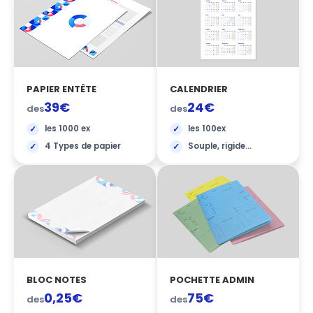
PAPIER ENTÊTE
CALENDRIER
39€
24€
des
des
les 1000 ex
les 100ex
4 Types de papier
Souple, rigide...
BLOC NOTES
POCHETTE ADMIN
0,25€
75€
des
des