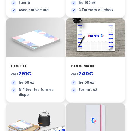
l'unité
les 100 ex
Avec couverture
3 Formats au choix
POST IT
SOUS MAIN
291€
240€
des
des
les 50 ex
les 50 ex
Différentes formes
Format A2
dispo