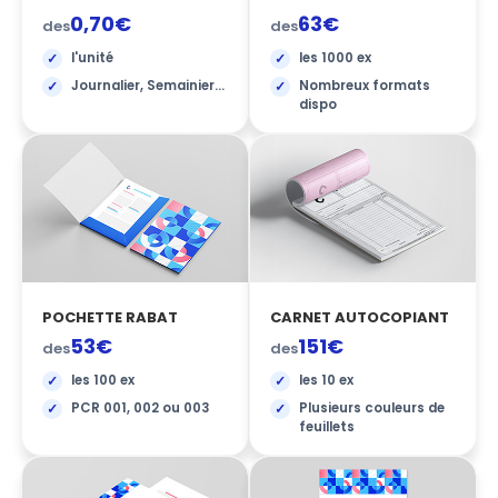
0,70€
63€
des
des
l'unité
les 1000 ex
Journalier, Semainier...
Nombreux formats
dispo
POCHETTE RABAT
CARNET AUTOCOPIANT
53€
151€
des
des
les 100 ex
les 10 ex
PCR 001, 002 ou 003
Plusieurs couleurs de
feuillets