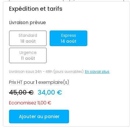
textes, images... Nous
partir d'un modèle
Expédition et tarifs
nous chargeons de la
vierge ou prédéfini avant
création du fichier
le passage de votre
d'impression.
commande.
Livraison prévue
Standard
Express
18 août
14 août
Urgence
11 août
Livraison sous 24h - 48h (jours ouvrables)
En savoir plus
Prix HT pour
1
exemplaire(s)
45,00 €
34,00 €
Economisez 11,00 €
Ajouter au panier