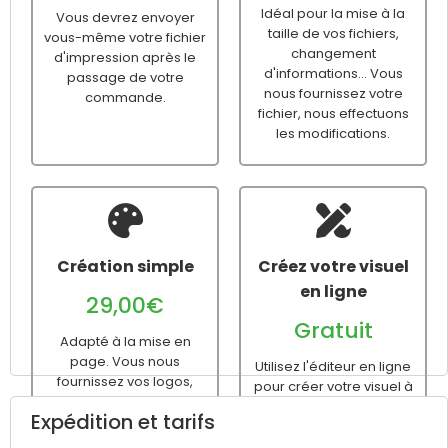
Idéal pour la mise à la
Vous devrez envoyer
taille de vos fichiers,
vous-même votre fichier
changement
d'impression après le
d'informations... Vous
passage de votre
nous fournissez votre
commande.
fichier, nous effectuons
les modifications.
Création simple
Créez votre visuel
en ligne
29,00€
Gratuit
Adapté à la mise en
page. Vous nous
Utilisez l'éditeur en ligne
fournissez vos logos,
pour créer votre visuel à
textes, images... Nous
partir d'un modèle
Expédition et tarifs
nous chargeons de la
vierge ou prédéfini avant
création du fichier
le passage de votre