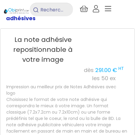
/
Imprimerie
/
Bureautique
/
Notes
Rechercher
un
adhésives
produit...
La note adhésive
repositionnable à
votre image
HT
dès
291.00 €
les 50 ex
Impression au meilleur prix de Notes Adhésives avec
logo
Choisissez le format de votre note adhésive qui
correspondra le mieux à votre image. Un format
classique (7.2x7.2cm ou 7.2x10cm) ou une forme
prédéfinis tel que le coeur, le rond ou la bulle de BD. La
note adhésive publicitaire véhiculera votre image
facilement en passant de main en main et de bureau en