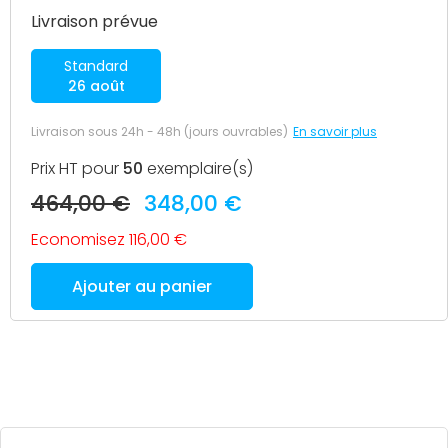
d'impression.
commande.
Livraison prévue
Standard
26 août
Livraison sous 24h - 48h (jours ouvrables)
En savoir plus
Prix HT pour
50
exemplaire(s)
464,00 €
348,00 €
Economisez 116,00 €
Ajouter au panier