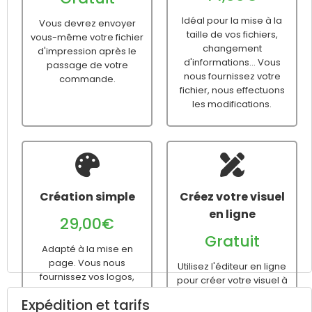
Idéal pour la mise à la
Vous devrez envoyer
taille de vos fichiers,
vous-même votre fichier
changement
d'impression après le
d'informations... Vous
passage de votre
nous fournissez votre
commande.
fichier, nous effectuons
les modifications.
Création simple
Créez votre visuel
en ligne
29,00€
Gratuit
Adapté à la mise en
page. Vous nous
Utilisez l'éditeur en ligne
fournissez vos logos,
pour créer votre visuel à
textes, images... Nous
partir d'un modèle
Expédition et tarifs
nous chargeons de la
vierge ou prédéfini avant