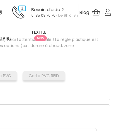
Besoin d'aide ?
Blog
01 85 08 70 70
- De 9h à 19h
HT
dès
336.00 €
les 100 ex
TEXTILE
ITAIRE
NEW
s, voici l'attention idéale ! La règle plastique est
es options (ex : dorure à chaud, zone
o PVC
Carte PVC RFID