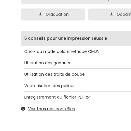
Graduation
Gabari
5 conseils pour une impression réussie
Choix du mode colorimétrique CMJN
Afin d'éviter toute variation de couleur, il est rec
Utilisation des gabarits
d'utiliser le mode CMJN, avec de préférence, le profi
Des gabarits sont disponibles pour chaque produit 
Coated v3.
Utilisation des traits de coupe
configuration, ne nous dites pas que notre travail ne
Les traits de coupe sont acceptés, cependant, l'utili
rien...
Ils vous permettront de réaliser des fichiers 
Vectorisation des polices
des zones (MediaBox, BleedBox et Trimbox) n'est pa
bonne taille et également de visualiser toutes les z
Nous pouvons la réaliser pour vous seulement si no
toujours évidente. Pour éviter tout blocage et gagn
(bords perdus, bords de sécurité...). PS: N'oubliez pas
Enregistrement du fichier PDF x4
disposons de la police utilisée. Dans le cas contraire,
temps, il est recommandé d'envoyer votre fichier s
supprimer une fois votre fichier terminé !
C'est la norme magique !
commande sera bloquée et vous en serez avisé. Il 
aucun trait de coupe (Format du fichier conforme 
Voir tous nos contrôles
Nous acceptons les fichiers PDF, JPEG et TIFF. Il est
préférable de vectoriser les polices avant envoi du fi
format demandé).
cependant recommandé d'enregistrer votre fichier
x4, car son utilisation permet :