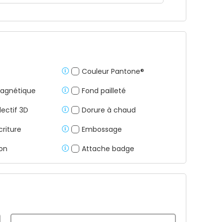
Couleur Pantone®
agnétique
Fond pailleté
lectif 3D
Dorure à chaud
criture
Embossage
ion
Attache badge