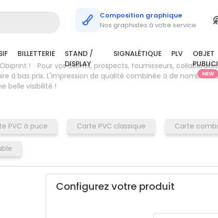
/
Règle plastique
Composition graphique
Nos graphistes à votre service
IF
BILLETTERIE
STAND /
SIGNALÉTIQUE
PLV
OBJET
DISPLAY
PUBLIC
Obiprint !
Pour vos clients, prospects, fournisseurs, collaborateur
NEW
taire à bas prix. L'impression de qualité combinée à de nombreus
belle visibilité !
te PVC à puce
Carte PVC classique
Carte comb
able
Configurez votre produit